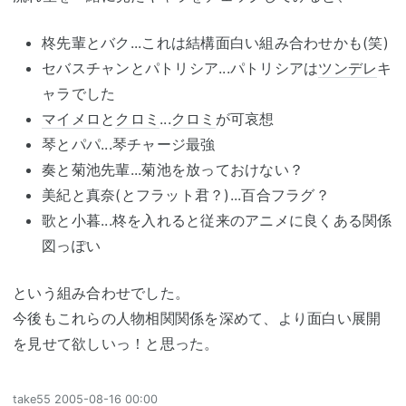
柊先輩とバク...これは結構面白い組み合わせかも(笑)
セバスチャンとパトリシア...パトリシアは
ツンデレ
キ
ャラでした
マイメロ
と
クロミ
...
クロミ
が可哀想
琴とパパ...琴チャージ最強
奏と菊池先輩...菊池を放っておけない？
美紀と真奈(とフラット君？)...百合フラグ？
歌と小暮...柊を入れると従来のアニメに良くある関係
図っぽい
という組み合わせでした。
今後もこれらの人物相関関係を深めて、より面白い展開
を見せて欲しいっ！と思った。
take55
2005-08-16 00:00